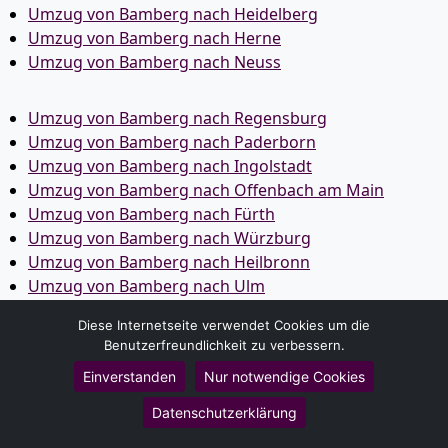
Umzug von Bamberg nach Heidelberg
Umzug von Bamberg nach Herne
Umzug von Bamberg nach Neuss
Umzug von Bamberg nach Regensburg
Umzug von Bamberg nach Paderborn
Umzug von Bamberg nach Ingolstadt
Umzug von Bamberg nach Offenbach am Main
Umzug von Bamberg nach Fürth
Umzug von Bamberg nach Würzburg
Umzug von Bamberg nach Heilbronn
Umzug von Bamberg nach Ulm
Umzug von Bamberg nach Pforzheim
Diese Internetseite verwendet Cookies um die
Umzug von Bamberg nach Wolfsburg
Benutzerfreundlichkeit zu verbessern.
Umzug von Bamberg nach Bottrop
Einverstanden
Nur notwendige Cookies
Umzug von Bamberg nach Göttingen
Umzug von Bamberg nach Reutlingen
Datenschutzerklärung
Umzug von Bamberg nach Bremer­haven