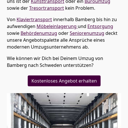
uns ist der
Kunsttransport
oder ein
Büroumzug
sowie der
Tresortransport
kein Problem.
Von
Klaviertransport
innerhalb
Bamberg
bis hin zu
aufwendigen
Möbeleinlagerung
und
Entsorgung
sowie
Behördenumzug
oder
Seniorenumzug
deckt
unsere Angebotspalette alle Ansprüche eines
modernen Umzugsunternehmens ab.
Wie können wir Dich bei Deinem Umzug von
Bamberg
nach Schweden
unterstützen?
Kostenloses Angebot erhalten