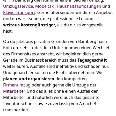
wir in Bamberg die Nummer eins in Sachen Umzug,
Umzugsservice
,
Möbeltaxi
,
Haushaltsauflösungen
und
Klaviertransport
.
Gerne übersenden wir dir ein Angebot
und du wirst sehen, die professionelle Lösung ist
weitaus kostengünstiger
, als du dir es vorgestellt
hast.
Ob du jetzt aus privaten Gründen von Bamberg nach
Köln umziehst oder dein Unternehmen einen Wechsel
des Firmensitzes anstrebt, wir begleiten dich gerne.
Gerade im Businessbereich muss das
Tagesgeschäft
weiterlaufen, Ausfälle sind ineffektiv und schaden nur.
Und genau hier sollten die Profis übernehmen.
Wir
planen und organisieren
den kompletten
Firmenumzug
oder auch gerne die Umzüge der
Mitarbeiter
. Und das alles ohne einen Ausfall der
Mitarbeiter und natürlich wird auch das gesamte
Inventar schnell sowie zuverlässig von A nach B
transportiert.