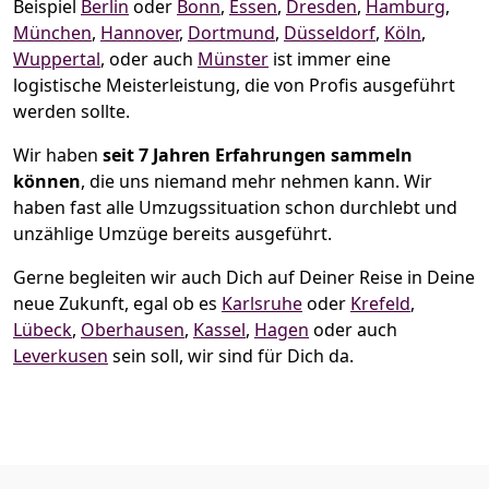
Beispiel
Berlin
oder
Bonn
,
Essen
,
Dresden
,
Hamburg
,
München
,
Hannover
,
Dortmund
,
Düsseldorf
,
Köln
,
Wuppertal
, oder auch
Münster
ist immer eine
logistische Meisterleistung, die von Profis ausgeführt
werden sollte.
Wir haben
seit
7 Jahren Erfahrungen sammeln
können
, die uns niemand mehr nehmen kann. Wir
haben fast alle Umzugssituation schon durchlebt und
unzählige Umzüge bereits ausgeführt.
Gerne begleiten wir auch Dich auf Deiner Reise in Deine
neue Zukunft, egal ob es
Karlsruhe
oder
Krefeld
,
Lübeck
,
Oberhausen
,
Kassel
,
Hagen
oder auch
Leverkusen
sein soll, wir sind für Dich da.